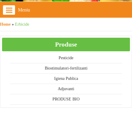
Meniu
Home
»
Erbicide
Produse
Pesticide
Biostimulatori-fertilizanti
Igiena Publica
Adjuvanti
PRODUSE BIO
Cos cumparaturi
Cosul este gol